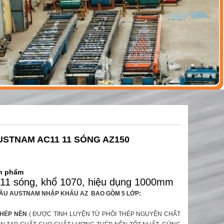
USTNAM AC11 11 SÓNG AZ150
ản phẩm
11 sóng, khổ 1070, hiệu dụng 1000mm
ẦU AUSTNAM NHẬP KHẨU AZ BAO GỒM 5 LỚP:
THÉP NỀN
( ĐƯỢC TINH LUYỆN TỪ PHÔI THÉP NGUYÊN CHẤT