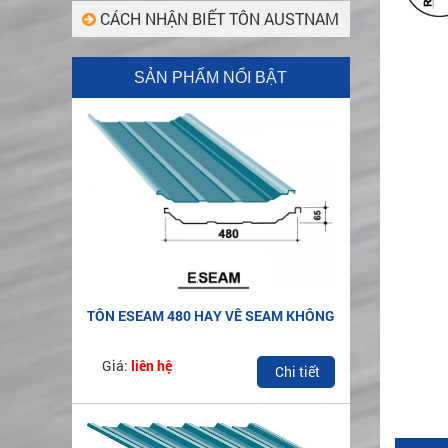
CÁCH NHẬN BIẾT TÔN AUSTNAM
SẢN PHẨM NỔI BẬT
TÔN ESEAM 480 HAY VÊ SEAM KHÔNG
VÍT
Giá:
liên hệ
Chi tiết