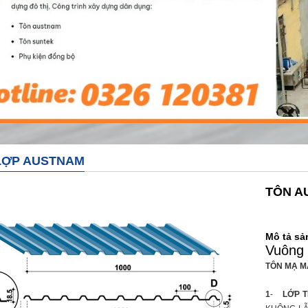
LỢP AUSTNAM
TÔN A
Mô tả s
Vuông 
TÔN MẠ M
1
-
LỚP 