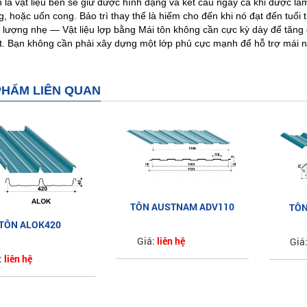
n là vật liệu bền sẽ giữ được hình dạng và kết cấu ngay cả khi được làm
, hoặc uốn cong. Bảo trì thay thế là hiếm cho đến khi nó đạt đến tuổi 
 lượng nhẹ — Vật liệu lợp bằng Mái tôn không cần cực kỳ dày để tăng 
t. Bạn không cần phải xây dựng một lớp phủ cực mạnh để hỗ trợ mái n
PHẨM LIÊN QUAN
TÔN AUSTNAM ADV110
TÔN
TÔN ALOK420
LOẠI VÁCH TRẦN AZ100
LO
Giá:
liên hệ
Giá
:
liên hệ