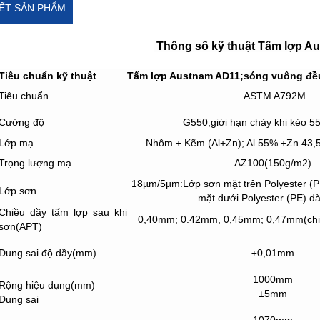
IẾT SẢN PHẨM
Thông số kỹ thuật Tấm lợp 
Tiêu chuẩn kỹ thuật
Tấm lợp Austnam AD11;sóng vuông đề
Tiêu chuẩn
ASTM A792M
Cường độ
G550,giới hạn chảy khi kéo 5
Lớp mạ
Nhôm + Kẽm (Al+Zn); Al 55% +Zn 43,
Trọng lượng mạ
AZ100(150g/m2)
18µm/5µm:Lớp sơn mặt trên Polyester (P
Lớp sơn
mặt dưới Polyester (PE) d
Chiều dầy tấm lợp sau khi
0,40mm; 0.42mm, 0,45mm; 0,47mm(chiề
sơn(APT)
Dung sai độ dầy(mm)
±0,01mm
1000mm
Rộng hiệu dụng(mm)
±5mm
Dung sai
1070mm