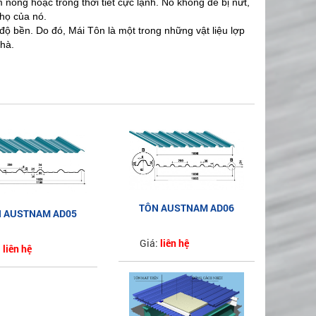
 nóng hoặc trong thời tiết cực lạnh. Nó không dễ bị nứt,
thọ của nó.
độ bền. Do đó, Mái Tôn là một trong những vật liệu lợp
hà.
TÔN AUSTNAM AD06
 AUSTNAM AD05
LOẠI 6 SÓNG AZ100
ẠI 5 SÓNG AZ100
Giá:
liên hệ
:
liên hệ