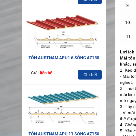
9
10
11
Lợi ích
TÔN AUSTNAM APU1 6 SÓNG AZ150
Mái tôn
khác, s
1. Kéo d
Giá:
liên hệ
Chi tiết
- Mái tô
nghiệt.
2. Thời 
mái kim 
mẻ ngay
3. Tùy 
- Vì mái
thể được
4. Chốn
5. Yêu c
TÔN AUSTNAM APU 11 SÓNG AZ150