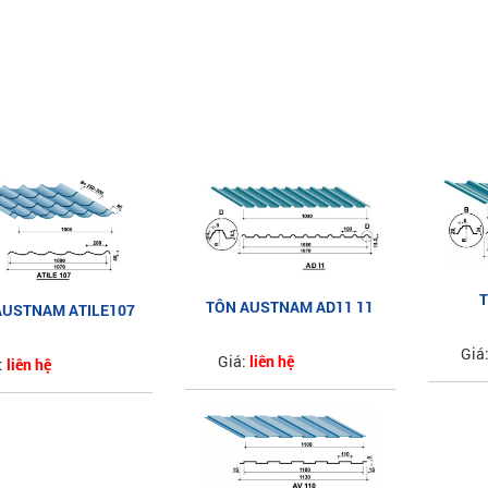
TÔN AUSTNAM AD11 11
AUSTNAM ATILE107
ATEK
SÓNG AZ100
NG NGÓI AZ100
Giá
Giá:
liên hệ
:
liên hệ