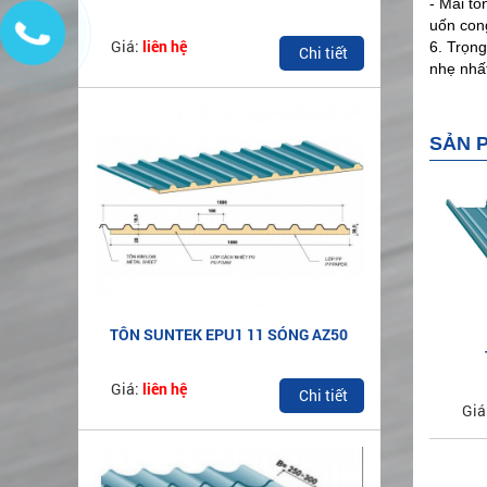
- Mái tô
uốn cong
Giá:
liên hệ
6. Trọng
Chi tiết
nhẹ nhấ
SẢN 
TÔN SUNTEK EPU1 11 SÓNG AZ50
Giá:
liên hệ
Chi tiết
Giá