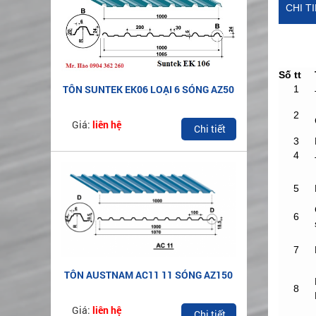
CHI T
Số tt
TÔN SUNTEK EK06 LOẠI 6 SÓNG AZ50
1
2
Giá:
liên hệ
Chi tiết
3
4
5
6
7
TÔN AUSTNAM AC11 11 SÓNG AZ150
8
Giá:
liên hệ
Chi tiết