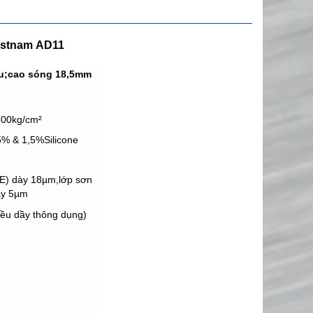
Austnam
AD11
u;cao sóng 18,5mm
500kg/cm²
5% & 1,5%Silicone
E) dày 18µm,lớp sơn
ày 5µm
u dầy thông dụng)