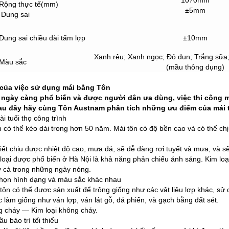
Rộng thực tế(mm)
±5mm
Dung sai
Dung sai chiều dài tấm lợp
±10mm
Xanh rêu; Xanh ngọc; Đỏ đun; Trắng sữa;
Màu sắc
(mầu thông dụng)
 của việc sử dụng mái bằng Tôn
 ngày càng phổ biến và được người dân ưa dùng, việc thi công m
au đây hãy cùng Tôn Austnam
phân tích những ưu điểm của mái 
ài tuổi thọ công trình
n có thể kéo dài trong hơn 50 năm. Mái tôn có độ bền cao và có thể chịu 
tiết chịu được nhiệt độ cao, mưa đá, sẽ dễ dàng rơi tuyết và mưa, và s
loại được phổ biến ở Hà Nội là khả năng phản chiếu ánh sáng. Kim loạ
 cả trong những ngày nóng.
chọn hình dạng và màu sắc khác nhau
 tôn có thể được sản xuất để trông giống như các vật liệu lợp khác, sử d
 làm giống như ván lợp, ván lát gỗ, đá phiến, và gạch bằng đất sét.
g cháy — Kim loại không cháy.
ầu bảo trì tối thiểu