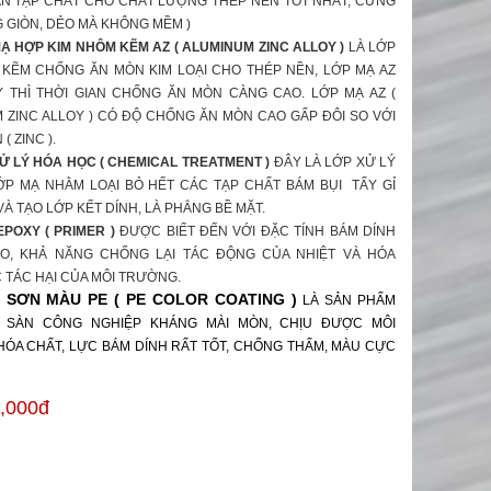
N TẠP CHẤT CHO CHẤT LƯỢNG THÉP NỀN TỐT NHẤT, CỨNG
 GIÒN, DẺO MÀ KHÔNG MỀM )
Ạ HỢP KIM NHÔM KẼM AZ
( ALUMINUM ZINC ALLOY )
LÀ LỚP
KẼM CHỐNG ĂN MÒN KIM LOẠI CHO THÉP NỀN, LỚP MẠ AZ
 THÌ THỜI GIAN CHỐNG ĂN MÒN CÀNG CAO. LỚP MẠ AZ (
 ZINC ALLOY ) CÓ ĐỘ CHỐNG ĂN MÒN CAO GẤP ĐÔI SO VỚI
( ZINC ).
Ử LÝ HÓA HỌC
( CHEMICAL TREATMENT )
ĐÂY LÀ LỚP XỬ LÝ
ỚP MẠ NHẰM LOẠI BỎ HẾT CÁC TẠP CHẤT BÁM BỤI TẨY GỈ
À TẠO LỚP KẾT DÍNH, LÀ PHẲNG BỀ MẶT.
EPOXY ( PRIMER )
ĐƯỢC BIẾT ĐẾN VỚI ĐẶC TÍNH BÁM DÍNH
O, KHẢ NĂNG CHỐNG LẠI TÁC ĐỘNG CỦA NHIỆT VÀ HÓA
 TÁC HẠI CỦA MÔI TRƯỜNG.
 SƠN MÀU PE ( PE COLOR COATING )
LÀ SẢN PHẨM
 SÀN CÔNG NGHIỆP KHÁNG MÀI MÒN, CHỊU ĐƯỢC MÔI
ÓA CHẤT, LỰC BÁM DÍNH RẤT TỐT, CHỐNG THẤM, MÀU CỰC
,000đ