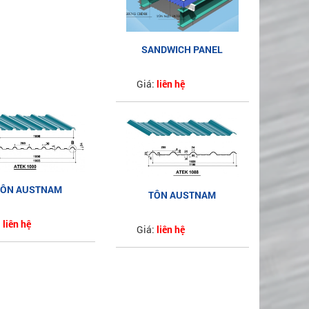
SANDWICH PANEL
Giá:
liên hệ
TÔN AUSTNAM
TÔN AUSTNAM
1000 LOẠI 6 SÓNG
ATEK1088 LOẠI 5 SÓNG
:
liên hệ
AZ150
Giá:
liên hệ
AZ150