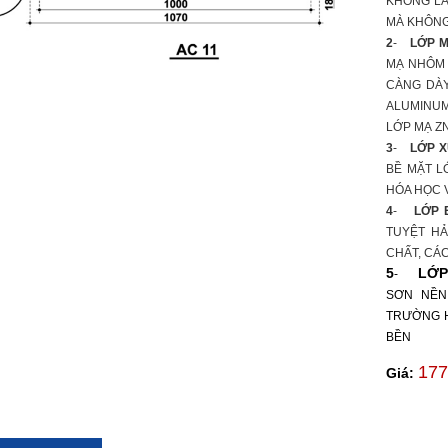
KHÔNG LẪ
MÀ KHÔNG
2
-
LỚP M
MẠ NHÔM 
CÀNG DÀY
ALUMINUM
LỚP MẠ ZN 
3
-
LỚP X
BỀ MẶT L
HÓA HỌC V
4
-
LỚP 
TUYỆT HẢ
CHẤT, CÁC
5
LỚP
-
SƠN NỀN
TRƯỜNG H
BỀN
177
Giá: