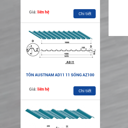
AZ100
Giá:
liên hệ
Chi tiết
TÔN AUSTNAM AD11 11 SÓNG AZ100
Giá:
liên hệ
Chi tiết