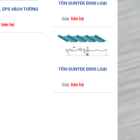
TÔN SUNTEK EK06 LOẠI
L EPS VÁCH TƯỜNG
6 SÓNG AZ50
Giá:
liên hệ
:
liên hệ
TÔN SUNTEK EK05 LOẠI
5 SÓNG AZ50
Giá:
liên hệ