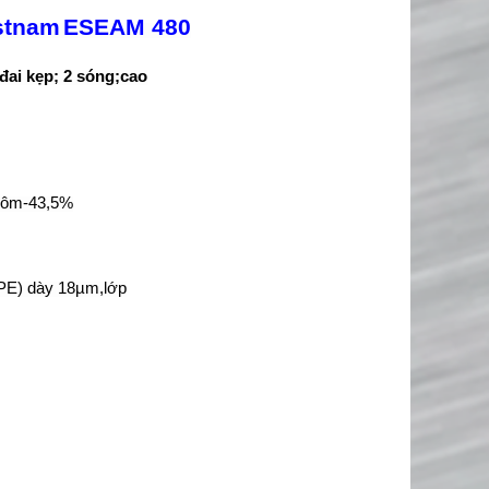
stnam
ESEAM 480
ai kẹp; 2 sóng;cao
hôm-43,5%
PE) dày 18µm,lớp