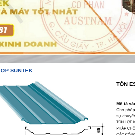
LỢP SUNTEK
TÔN E
Mô tả s
Cho phép 
sự chuyển
TÔN LỢP K
PHÁP CHỐN
CÁC CÔNG