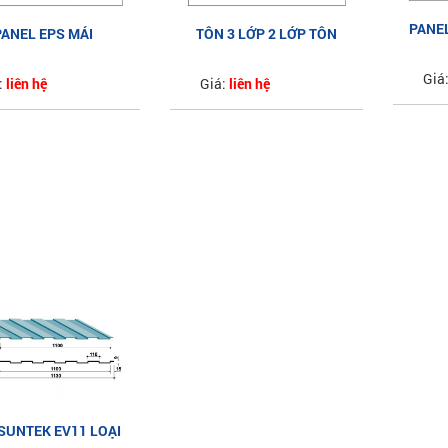
PANE
PANEL EPS MÁI
TÔN 3 LỚP 2 LỚP TÔN
AUSTNAM XỐP EPS
Giá
:
liên hệ
Giá:
liên hệ
SUNTEK EV11 LOẠI