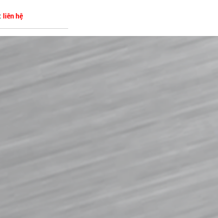
VÁCH TRẦN
:
liên hệ