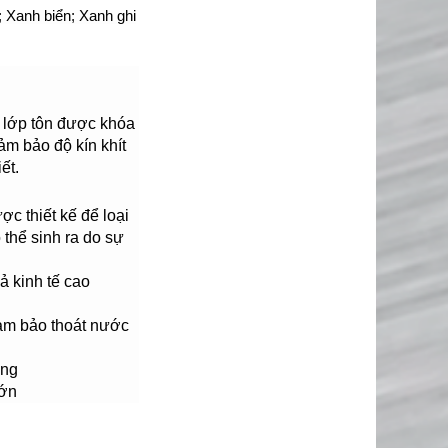
 Xanh biển; Xanh ghi
 lớp tôn được khóa
ảm bảo độ kín khít
ết.
c thiết kế để loại
 thể sinh ra do sự
ả kinh tế cao
ảm bảo thoát nước
àng
lớn