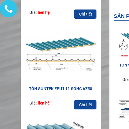
Giá:
liên hệ
Chi tiết
SẢN 
TÔN 
Giá
TÔN SUNTEK EPU1 11 SÓNG AZ50
Giá:
liên hệ
Chi tiết