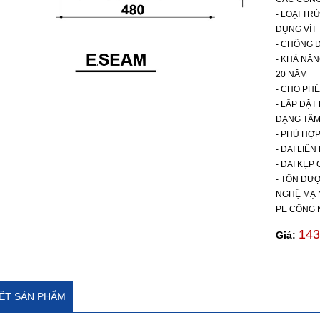
- LOẠI TR
DỤNG VÍT
- CHỐNG D
- KHẢ NĂ
20 NĂM
- CHO PH
- LẮP ĐẶT
DẠNG TẤM
- PHÙ HỢP
- ĐAI LI
- ĐAI KẸP
- TÔN ĐƯ
NGHỆ MẠ 
PE CÔNG 
143
Giá:
IẾT SẢN PHẨM