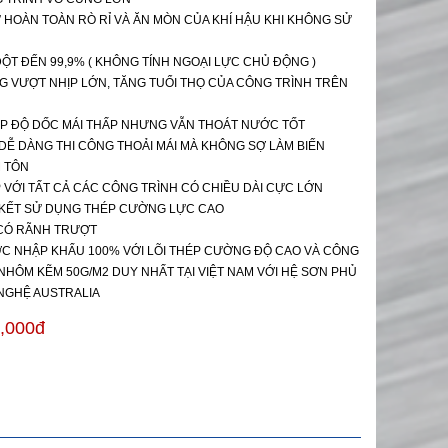
Ừ HOÀN TOÀN RÒ RỈ VÀ ĂN MÒN CỦA KHÍ HẬU KHI KHÔNG SỬ
ỘT ĐẾN 99,9% ( KHÔNG TÍNH NGOẠI LỰC CHỦ ĐỘNG )
NG VƯỢT NHỊP LỚN, TĂNG TUỔI THỌ CỦA CÔNG TRÌNH TRÊN
ÉP ĐỘ DỐC MÁI THẤP NHƯNG VẪN THOÁT NƯỚC TỐT
 DỄ DÀNG THI CÔNG THOẢI MÁI MÀ KHÔNG SỢ LÀM BIẾN
 TÔN
 VỚI TẤT CẢ CÁC CÔNG TRÌNH CÓ CHIỀU DÀI CỰC LỚN
ÊN KẾT SỬ DỤNG THÉP CƯỜNG LỰC CAO
 CÓ RÃNH TRƯỢT
ỢC NHẬP KHẨU 100% VỚI LÕI THÉP CƯỜNG ĐỘ CAO VÀ CÔNG
NHÔM KẼM 50G/M2 DUY NHẤT TẠI VIỆT NAM VỚI HỆ SƠN PHỦ
NGHỆ AUSTRALIA
,000đ