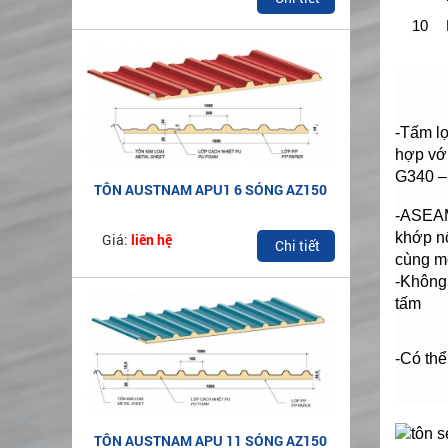
10
-Tấm l
hợp vớ
G340 –
TÔN AUSTNAM APU1 6 SÓNG AZ150
-ASEAM
khớp nổ
Giá:
liên hệ
Chi tiết
cùng mộ
-Không 
tấm
-Có thể
TÔN AUSTNAM APU 11 SÓNG AZ150