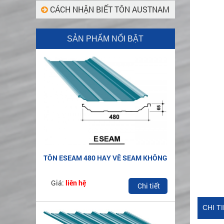
CÁCH NHẬN BIẾT TÔN AUSTNAM
SẢN PHẨM NỔI BẬT
TÔN ESEAM 480 HAY VÊ SEAM KHÔNG
VÍT
Giá:
liên hệ
Chi tiết
CHI T