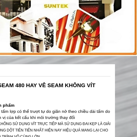
SEAM 480 HAY VÊ SEAM KHÔNG VÍT
ản phẩm
tấm lợp có thể trượt tự do giãn nở theo chiều dài tấm do
 vị của kết cấu khi môi trường thay đổi
HÔNG SỬ DỤNG VÍT TRỰC TIẾP MÀ SỬ DỤNG ĐAI KẸP LÀ GIẢI
G DỘT TIÊN TIẾN NHẤT HIỆN NAY HIỆU QUẢ MANG LẠI CHO
 TRÌNH VÔ CÙNG LỚN