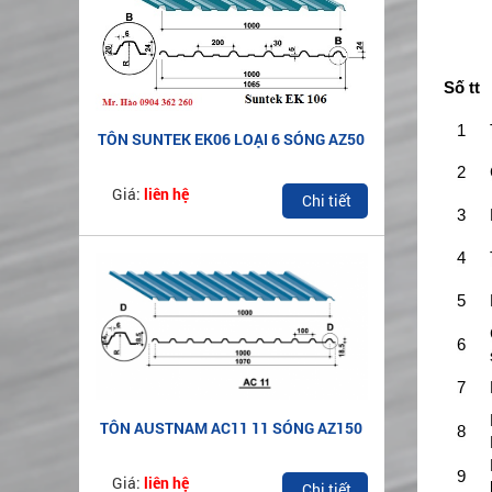
Số tt
1
TÔN SUNTEK EK06 LOẠI 6 SÓNG AZ50
2
Giá:
liên hệ
Chi tiết
3
4
5
6
7
TÔN AUSTNAM AC11 11 SÓNG AZ150
8
9
Giá:
liên hệ
Chi tiết