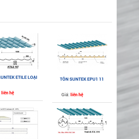
UNTEK ETILE LOẠI
TÔN SUNTEK EPU1 11
ÓNG NGÓI AZ50
SÓNG AZ50
:
liên hệ
Giá:
liên hệ