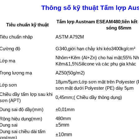
Thông số kỹ thuật Tấm lợp Au
Tấm lợp Austnam ESEAM480;liên kết đ
Tiêu chuẩn kỹ thuật
sóng 65mm
Tiêu chuẩn nhập
ASTM A792M
Cường độ
G340,giới hạn chảy khi kéo3400kg/cm²
Nhôm+Kẽm (Al+Zn) cho hai mặt;55% N
Lớp mạ
Kẽm&1,5%Silicone và các phụ gia khác
Trọng lượng mạ
AZ50(50g/m2)
18µm/5µm:Lớp sơn mặt trên Polyester (
Lớp sơn
sơn mặt dưới Polyester (PE) dày 5µm
Chiều dầy tấm lợp sau khi
0,45mm;( Chiều dầy thông dụng)
sơn (APT)
Dung sai độ dầy(mm)
±0,01mm
480mm
Rộng hiệu dụng(mm)
±
5mm
Dung sai
Dung sai chiều dài tấm
±
10mm
lợp(mm)