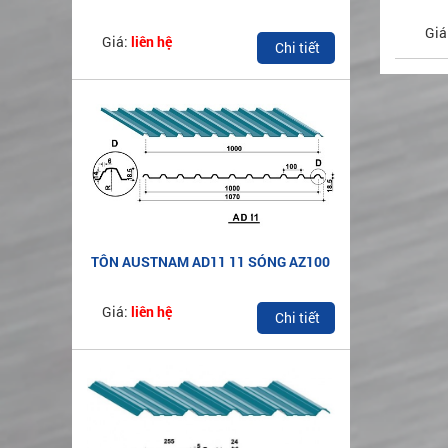
AZ100
Giá
Giá:
liên hệ
Chi tiết
TÔN AUSTNAM AD11 11 SÓNG AZ100
Giá:
liên hệ
Chi tiết