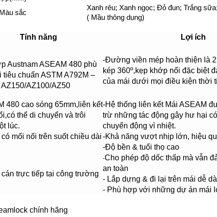
Xanh rêu; Xanh ngọc; Đỏ đun; Trắng sữa;
Màu sắc
( Mầu thông dụng)
Tính năng
Lợi ích
-Đường viền mép hoàn thiện là 2
ợp Austnam ASEAM 480 phù
kép 360º,kẹp khớp nổi đặc biệt đ
i tiêu chuẩn ASTM A792M –
của mái dưới mọi điều kiện thời ti
 AZ150/AZ100/AZ50
 480 cao sóng 65mm,liên kết
-Hệ thống liên kết Mái ASEAM đượ
i,có thể di chuyển và trôi
trừ những tác động gây hư hại có
t lúc.
chuyển động vì nhiệt.
có mối nối trên suốt chiều dài
-Khả năng vượt nhịp lớn, hiệu qu
-Độ bền & tuổi thọ cao
Cho phép độ dốc thấp mà vẫn đ
-
an toàn
 cán trực tiếp tại công trường
- Lắp dựng & đi lại trên mái dễ d
- Phù hợp với những dự án mái 