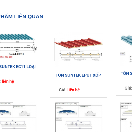
PHẨM LIÊN QUAN
SUNTEK EC11 LOẠI
TÔN S
11 SÓNG AZ50
TÔN SUNTEK EPU1 XỐP
S
:
liên hệ
PU 6 SÓNG
Giá
Giá:
liên hệ