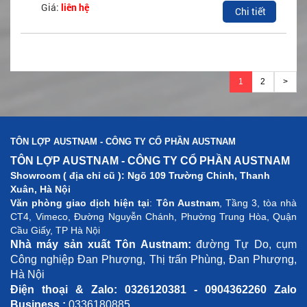
Giá:
liên hệ
Chi tiết
1
2
>
TÔN LỢP AUSTNAM - CÔNG TY CỔ PHẦN AUSTNAM
TÔN LỢP AUSTNAM - CÔNG TY CỔ PHẦN AUSTNAM
Showroom ( địa chỉ cũ ): Ngõ 109 Trường Chinh, Thanh
Xuân, Hà Nội
Văn phòng giao dịch hiện tại
:
Tôn Austnam
, Tầng 3, tòa nhà
CT4, Vimeco, Đường Nguyễn Chánh, Phường Trung Hòa, Quận
Cầu Giấy, TP Hà Nội
Nhà máy sản xuất Tôn Austnam:
đường Tự Do, cụm
Công nghiệp Đan Phượng, Thị trấn Phùng, Đan Phượng,
Hà Nội
Điện thoại & Zalo: 0326120381 - 0904362260 Zalo
Business
:
0336180885